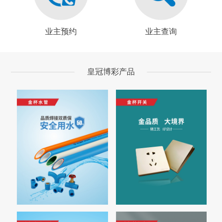
业主预约
业主查询
皇冠博彩产品