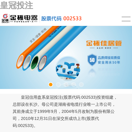
皇冠投注
皇冠现金网首页
皇冠投注平台
皇冠投注动态
皇冠投注产品
金牌服务
皇冠信用盘系皇冠投注(股票代码:002533)投资组建，
总部设在长沙。母公司是湖南省电缆行业唯一上市公司，
皇冠信用盘案例
其前身成立于1999年9月，2004年5月改制为股份有限公
司，2010年12月31日在深交所成功上市(股票代
皇冠体育合作
码:002533)。