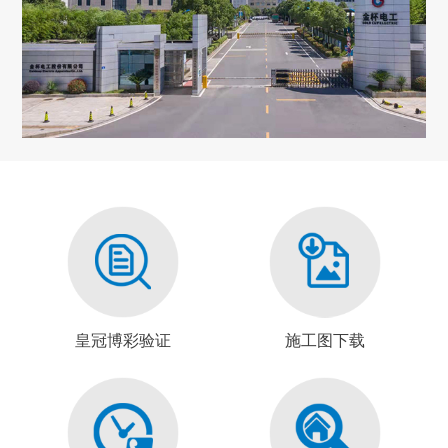
皇冠博彩验证
施工图下载