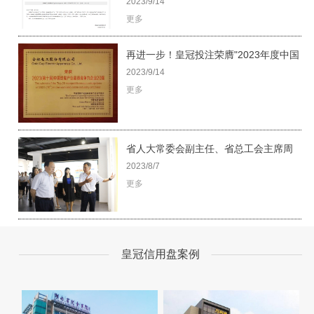
2023/9/14
更多
再进一步！皇冠投注荣膺"2023年度中国
线缆产业最具竞争力企业20强"第12位
2023/9/14
更多
省人大常委会副主任、省总工会主席周
农率省总领导班子成员莅临皇冠投注调
2023/8/7
研产业工人队伍建设改革工作
更多
皇冠信用盘案例